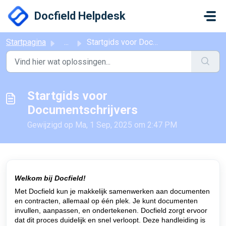
Doorgaan naar hoofdinhoud
Docfield Helpdesk
Startpagina
...
Startgids voor Documentschrijvers
Startgids voor
Documentschrijvers
Gewijzigd op Ma, 1 Sep, 2025 om 2:47 PM
Welkom bij Docfield!
Met Docfield kun je makkelijk samenwerken aan documenten
en contracten, allemaal op één plek. Je kunt documenten
invullen, aanpassen, en ondertekenen. Docfield zorgt ervoor
dat dit proces duidelijk en snel verloopt. Deze handleiding is