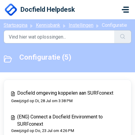
Doorgaan naar hoofdinhoud
Docfield Helpdesk
Startpagina
Kennisbank
Instellingen
Configuratie
Configuratie (5)
Docfield omgeving koppelen aan SURFconext
Gewijzigd op Di, 28 Jul om 3:38 PM
(ENG) Connect a Docfield Environment to
SURFconext
Gewijzigd op Do, 23 Jul om 4:26 PM