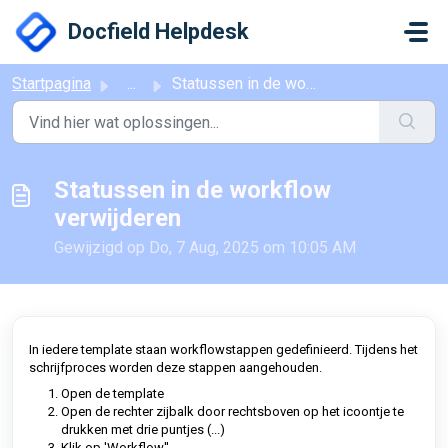
Doorgaan naar hoofdinhoud
Docfield Helpdesk
Startpagina
...
Statussen in de workflow verwijderen
Statussen in de workflow
verwijderen
Gewijzigd op Do, 7 Aug, 2025 om 10:05 AM
In iedere template staan workflowstappen gedefinieerd. Tijdens het
schrijfproces worden deze stappen aangehouden.
Open de template
Open de rechter zijbalk door rechtsboven op het icoontje te
drukken met drie puntjes (...)
Klik op 'Workflow''