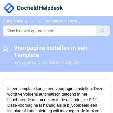
Doorgaan naar hoofdinhoud
Docfield Helpdesk
Startpagina
...
Voorpagina instellen in een Template
Voorpagina instellen in een
Template
Gewijzigd op Di, 30 Jun om 10:28 AM
In een template kun je een voorpagina instellen. Deze
wordt vervolgens automatisch getoond in het
bijbehorende document en in de uiteindelijke PDF.
Deze voorpagina is handig als je bijvoorbeeld een
titelblad of korte inleiding wilt toevoegen. Je kunt een